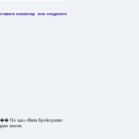
оставете коментар или споделете
. �� По цял свят брокерите
един имот.