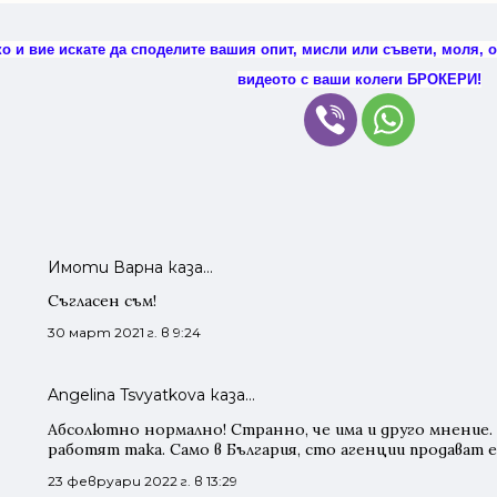
о и вие искате да споделите вашия опит, мисли или съвети, моля, 
видеото с ваши колеги БРОКЕРИ!
Имоти Варна каза…
Съгласен съм!
30 март 2021 г. в 9:24
Angelina Tsvyatkova каза…
Абсолютно нормално! Странно, че има и друго мнение
работят така. Само в България, сто агенции продават 
23 февруари 2022 г. в 13:29