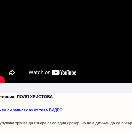
зточник: ПОЛЯ ХРИСТОВА
кво си записах аз от това ВИДЕО
Купувача трябва да избере само един брокер, но не е длъжен да се обвър