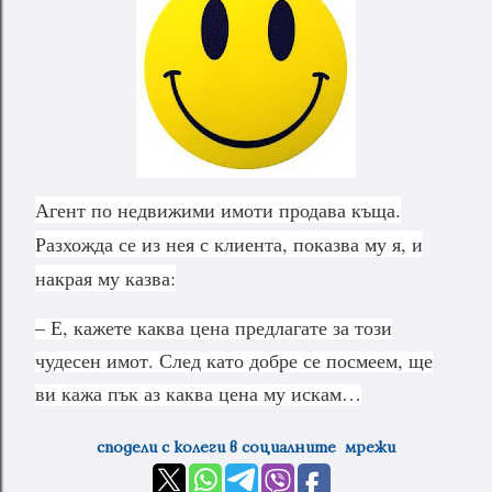
Агент по недвижими имоти продава къща.
Разхожда се из нея с клиента, показва му я, и
накрая му казва:
– Е, кажете каква цена предлагате за този
чудесен имот. След като добре се посмеем, ще
ви кажа пък аз каква цена му искам…
сподели с колеги в социалните мрежи