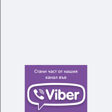
П
У
Б
Л
И
К
У
В
А
Н
Е
Н
А
К
О
М