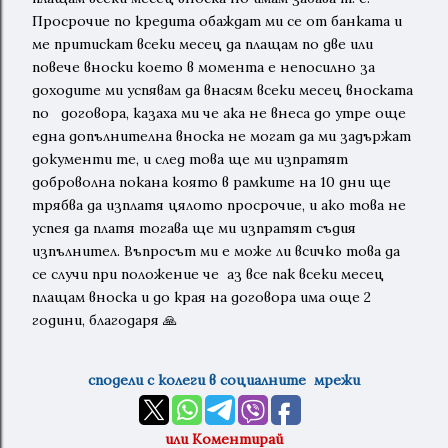
Просрочие по кредита обаждат ми се от банката и
ме притискат всеки месец да плащам по две или
повече вноски което в момента е непосилно за
доходите ми успявам да внасям всеки месец вноската
по договора, казаха ми че ака не внеса до утре още
една допълнителна вноска не могат да ми задържат
документи те, и след това ще ми изпратят
доброволна покана която в рамките на 10 дни ще
трябва да изплатя цялото просрочие, и ако това не
успея да платя тогава ще ми изпратят съдия
изпълнител. Въпросът ми е може ли всичко това да
се случи при положение че аз все пак всеки месец
плащам вноска и до края на договора има още 2
години, благодаря 🙏
сподели с колеги в социалните мрежи
или Коментирай