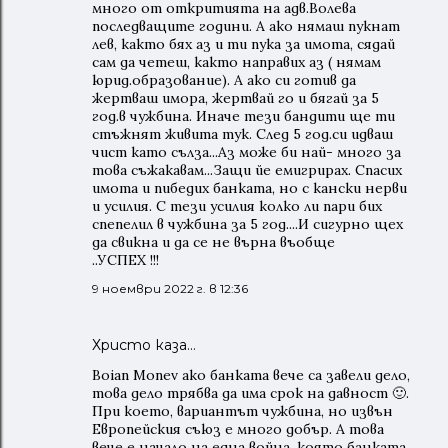
много от откритията на адв.Волева
последващите години. А ако нямаш пукнат
лев, както бях аз и ти пука за имота, сядай
сам да четеш, както направих аз ( нямам
юрид.образование). А ако си готив да
жертваш имора, жертвай го и бягай за 5
год.в чужбина. Иначе тези бандити ще ти
стъжнят живита тук. След 5 год.си идваш
чист като сълза...Аз може би най- много за
това съжакавам...Защи йе емигрирах. Спасих
имота и пибедих банката, но с кански нерви
и усилия. С тези усилия колко ли пари бих
спепелил в чужбина за 5 год....И сигурно щех
да свикна и да се не върна въобще
..УСПЕХ !!!
9 ноември 2022 г. в 12:36
Христо каза…
Boian Monev ако банката вече са завели дело,
това дело трябва да има срок на давност 🙂.
При което, вариантът чужбина, но извън
Европейския съюз е много добър. А това
вече е начало на една война, която банката