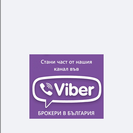
П
У
Б
Л
И
К
У
В
А
Н
Е
Н
А
К
О
М
Е
Н
Т
А
Р