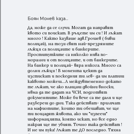
Боян Монев каза…
Да, може да се случи. Могат да направят
квото си поискат. В ръцете им си ! И лъжат
много ! Както казваше адв.Грошев ( бивш
полицай), на този свят най-презряните
лъжци са полицаите и банкерите.
Проститутките са няколко нива по-
морални и от полицаите, и от банкерите.
На банкер и полицай- вяра никога. Много са
долни лъжци ! В момента цекят да
изстискат и поскедния ти лев- да им платиш
каквото можеш....А междувтеменно докато
те лъжат, че ако плащаш двойни вноски,
нвма да те дадат на ЧСИ, подготвят
документите. Може би вече са те дали и ще
разбереш до дни. Така действат- приличат
на мафиотите, които ти обешават, че ще
ти пощадят живота, ако им "изпееш"
информацията, която искат, но все едно
накрая ще те убият. Точно така действат !
И не им пука! Лъжат те ДО последно. Тяхна