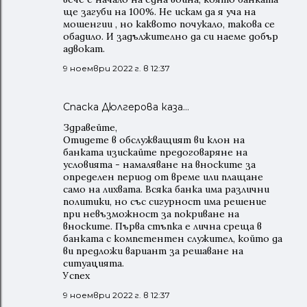
ще загуби на 100%. Не искам да я уча на
мошенгии , но каквото почукало, такова се
обадило. И задължително да си наеме добър
адвокат.
9 ноември 2022 г. в 12:37
Спаска Дюлгерова каза…
Здравейте,
Отидете в обслужващият ви клон на
банката изискайте предоговаряне на
условията - намаляване на вноските за
определен период от време или плащане
само на лихвата. Всяка банка има различни
политики, но със сигурност има решение
при невъзможност за покриване на
вноските. Първа стъпка е лична среща в
банката с компетентен служител, който да
ви предложи вариант за решаване на
ситуацията.
Успех
9 ноември 2022 г. в 12:37