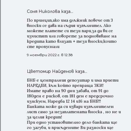
Соня Николова каза…
По принцип,ако има длъжник повече от 3
вноски се дава на съдия изпълнител. Ако
можете платете си тези пари,за да ви се
изчистят или говорете за подновяване на
кредита като влизат + тези вноски,които
сте пропуснали
9 ноември 2022 г. в 12:38
Цветомир Найденов каза…
БНБ е централния депозитар и има приети
НАРЕДБИ, към който препраща ЗКИ!
Имате право на 90 дни забава, от 91 до
180ден е рисков, от 181 ден е предсрочно
изискуем, Наредба 12 14 и16 на БНБ!!!
Банката може да си извади изпълнителен
лист само за незаплатената вноска , но не и
за целия кредит!
При едно установително дело банката ще
го загуби, и присъдените Ви разноски ще