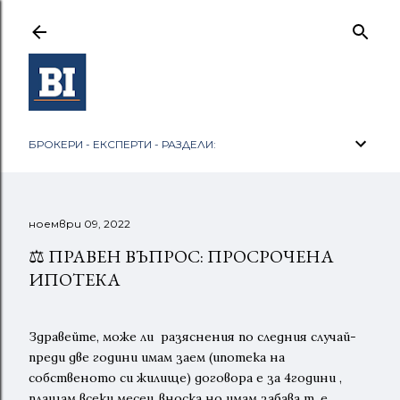
Пропускане към основното съдържание
БРОКЕРИ - ЕКСПЕРТИ - РАЗДЕЛИ:
ноември 09, 2022
⚖️ ПРАВЕН ВЪПРОС: ПРОСРОЧЕНА
ИПОТЕКА
Здравейте, може ли разяснения по следния случай-
преди две години имам заем (ипотека на
собственото си жилище) договора е за 4години ,
плащам всеки месец вноска но имам забава т. е.