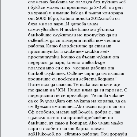
споменах банката ме оглозга без пукнат лев
( букв.се молех на приятели за 2-3 лв. на ден
за храна) и нямаше как да й платя хонорара
от 5000 Евро, който поиска 2012г.това си
бяха много пари...И затова имам
самочувствие. И поске като ми звъняха
банковите служители не пропусках да ги
съветвам да си намерят няйва по- честна
работа. Като баор.жените да станат
приститутки, а мъжете- мъжки гей-
проститутки, които да бъдат чукани от
педераси за пари, което отвсякъде
погледнато си е по- честна работа от
банков служител. Съвет- спри да им плашаш
грешните си поскедни левчета веднага !
Поне тях да спасиш. Те така или иначе ще
те дадат на ЧСИ. Нищо няма да ги трогне. С
териристи не се преговаря. Те това чакат-
да се възползват от мъката на хората, за да
им вземат имотите....Ако имаш пари и си от
Сф особено, наеми адв.Волева, добра е , тя
измисли начин на противодействие на
банките, аз само я копирах. Ако имаш малко
пари и особено си ит Варна, наеми
адв.Николов, по- евтино работи. Той доразви