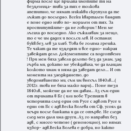
фирма после ще прилапа имотите ти на
безценица- тива за тях е толкова
апетитно, че нямат никакви скрупули да те
лъжат до последно. Всеки квартален бандит
е поне едно ниво по- морален от тях. За
проститутките- да не говорим ! Мен ме
лъгаха до последно. Ако съжалявам за нещо,
то е че им дадох и посл.си лев. И останах
букв.без лев за хляб. Това бе голяма грешка.
Те чакат да те изцедят и все едно- накрая
завеждат дело. Документите са подготвени
! При мен бяха завели делото без да знам, зад
гърба ми, докато ме убеждаваха, че да плащам
колкото имам и няма да заведат дело.... И от
момента на заедждането, до
уведомяването ми, съм им внесъл 1840лв....(
2012г. това не бяха малко пари)... Поне тези
1840лв., можеше да не им давам... Аз съм един
от тримата в Бг ( или побе Третият в
историята след един от Русе с адв.от Русе и
един от Бс с адв.Веска Волева от Сф, усоял да
исъди после банката и да се отърве. Не следя
след мен дали има други...Аз го направих без
адв., с много четене ( денонощно), но нямах
избор- адв.Веска Волева е добра, но както