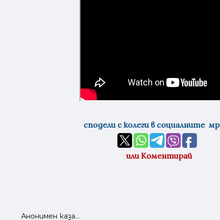
сподели с колеги в социалните м
или Коментирай
Анонимен каза…