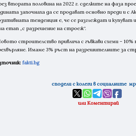
рез втората половина на 2022 г. сделките на фаза прое
дината започнаха да се продават основно преди и с Акт
озитивната тенденция е, че се разглеждат и купуват 
 на етап „с разрешение на строеж“.
Новото строителство привлича с гъвкави схеми – 10% п
рехвърляне. Имаме 3% ръст на разрешителните за стр
зточник:
fakti.bg
сподели с колеги в социалните м
или Коментирай