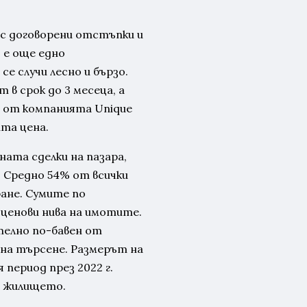
 с договорени отстъпки и
 е още едно
е случи лесно и бързо.
 в срок до 3 месеца, а
т от компанията Unique
та цена.
ната сделки на пазара,
 Средно 54% от всички
ане. Сумите по
ценови нива на имотите.
телно по-бавен от
 на търсене. Размерът на
период през 2022 г.
а жилището.