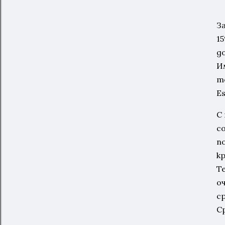
З
1
д
И
т
E
С
с
п
к
Т
о
с
С