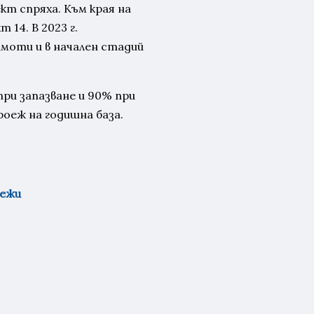
кт спряха. Към края на
 14. В 2023 г.
имоти и в начален стадий
ри запазване и 90% при
оеж на годишна база.
режи