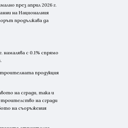
ално през април 2026 г.
анни на Националния
торът продължава да
. намалява с 0.1% спрямо
.
 строителната продукция
вото на сгради, така и
строителство на сгради
вото на съоръжения