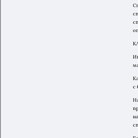
С
с
с
о
К
И
м
К
с 
Н
п
н
с