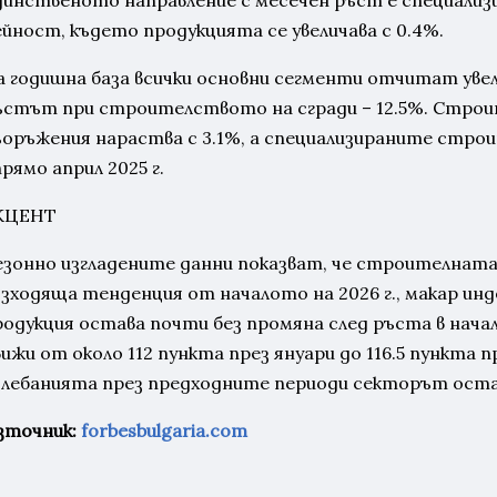
динственото направление с месечен ръст е специали
ейност, където продукцията се увеличава с 0.4%.
а годишна база всички основни сегменти отчитат увел
ъстът при строителството на сгради – 12.5%. Стро
ъоръжения нараства с 3.1%, а специализираните строи
рямо април 2025 г.
КЦЕНТ
езонно изгладените данни показват, че строителната
ъзходяща тенденция от началото на 2026 г., макар и
родукция остава почти без промяна след ръста в нача
ижи от около 112 пункта през януари до 116.5 пункта пр
олебанията през предходните периоди секторът оста
зточник:
forbesbulgaria.com