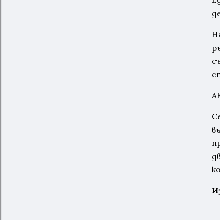
Е
д
Н
р
с
сп
А
С
в
п
дв
к
И