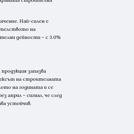
зираната строителна
ичение. Най-силен е
ителството на
телни дейности – с 3.0%
 продукция запазва
ндексът на строителната
лото на годината и се
ез април – сигнал, че след
ва устойчив.