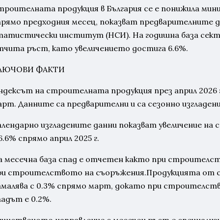
троителната продукция в България се е понижила миним
прямо предходния месец, показват предварителните д
татистически институт (НСИ). На годишна база сек
тчита ръст, като увеличението достига 6.6%.
ЛЮЧОВИ ФАКТИ
ндексът на строителната продукция през април 2026 г
арт. Данните са предварителни и са сезонно изгладени
алендарно изгладените данни показват увеличение на
6.6% спрямо април 2025 г.
а месечна база спад е отчетен както при строителст
ри строителството на съоръжения.Продукцията от 
амалява с 0.3% спрямо март, докато при строителст
падът е 0.2%.