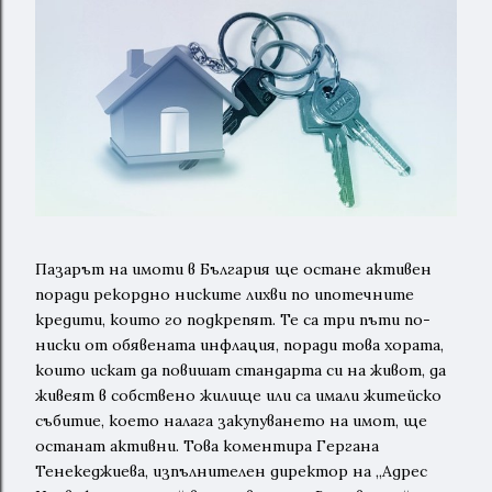
Пазарът на имоти в България ще остане активен
поради рекордно ниските лихви по ипотечните
кредити, които го подкрепят. Те са три пъти по-
ниски от обявената инфлация, поради това хората,
които искат да повишат стандарта си на живот, да
живеят в собствено жилище или са имали житейско
събитие, което налага закупуването на имот, ще
останат активни. Това коментира Гергана
Тенекеджиева, изпълнителен директор на „Адрес