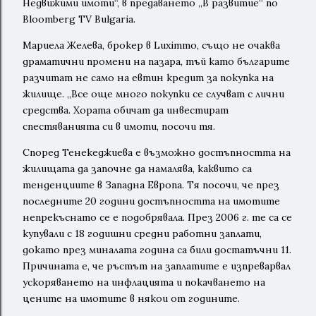
Недвижими имоти“, в предаването „В развитие“ по
Bloomberg TV Bulgaria.
Мариела Желева, брокер в Luximmo, също не очаква
драматични промени на пазара, тъй като българите
разчитат не само на евтин кредит за покупка на
жилище. „Все още много покупки се случват с лични
средства. Хората обичат да инвестират
спестяванията си в имоти, посочи тя.
Според Тенекеджиева е възможно достъпността на
жилищата да започне да намалява, каквито са
тенденциите в Западна Европа. Тя посочи, че през
последните 20 години достъпността на имотите
непрекъснато се е подобрявала. През 2006 г. те са се
купували с 18 годишни средни работни заплати,
докато през миналата година са били достатъчни 11.
Причината е, че ръстът на заплатите е изпреварвал
ускоряването на инфлацията и покачването на
цените на имотите в някои от годините.