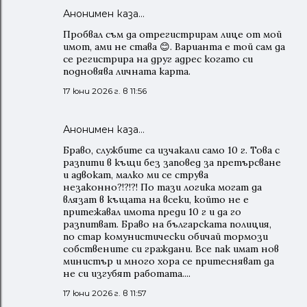
Анонимен каза…
Пробвал съм да отрегистрирам лице от мой
имот, ами не става 😊. Варианта е той сам да
се регистрира на друг адрес когато си
подновява личната карта.
17 юни 2026 г. в 11:56
Анонимен каза…
Браво, службите са изчакали само 10 г. Това с
разпити в къщи без заповед за претърсване
и адвокат, малко ми се струва
незаконно?!?!?! По тази логика могат да
влязат в къщата на всеки, който не е
притежавал имота преди 10 г и да го
разпитват. Браво на българската полиция,
по стар комунистически обичай тормози
собствените си граждани. Все пак имат нов
министър и много хора се притесняват да
не си изгубят работата....
17 юни 2026 г. в 11:57