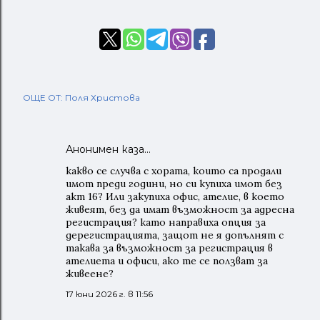
ОЩЕ ОТ:
Поля Христова
Анонимен каза…
какво се случва с хората, които са продали
имот преди години, но си купиха имот без
акт 16? Или закупиха офис, ателие, в което
живеят, без да имат възможност за адресна
регистрация? като направиха опция за
дерегистрацията, защот не я допълнят с
такава за възможност за регистрация в
ателиета и офиси, ако те се ползват за
живеене?
17 юни 2026 г. в 11:56