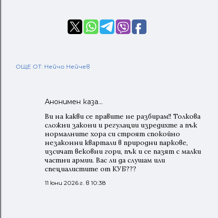
ОЩЕ ОТ:
Нейчо Нейчев
Анонимен каза…
Ви на какви се правите не разбирам!! Толкова
сложни закони и регулации изредихте а пък
нормалните хора си строят спокойно
незаконни квартали в природни паркове,
изсичат вековни гори, пък и се пазят с малки
частни армии. Вас ли да слушам или
специалистите от КУБ???
11 юни 2026 г. в 10:38