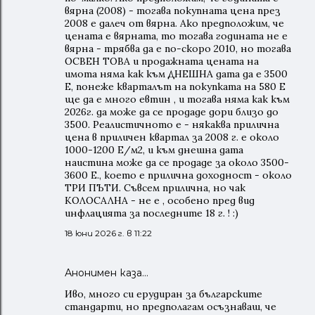
вярна (2008) - тогава покупната цена през
2008 е далеч от вярна. Ако предположим, че
цената е вярната, то тогава годината не е
вярна - трябва да е по-скоро 2010, но тогава
ОСВЕН ТОВА и продажната цената на
имота няма как към ДНЕШНА дата да е 3500
Е, понеже кварталът на покупката на 580 Е
ще да е много евтин , и тогава няма как към
2026г. да може да се продаде дори близо до
3500. Реалистичното е - някаква прилична
цена в приличен квартал за 2008 г. е около
1000-1200 Е/м2, и към днешна дата
наистина може да се продаде за около 3500-
3600 Е., което е прилична доходност - около
ТРИ ПЪТИ. Съвсем прилична, но чак
КОЛОСАЛНА - не е , особено пред вид
инфлацията за последните 18 г. ! :)
18 юни 2026 г. в 11:22
Анонимен каза…
Иво, много си ерудиран за българските
стандарти, но предполагам осъзнаваш, че