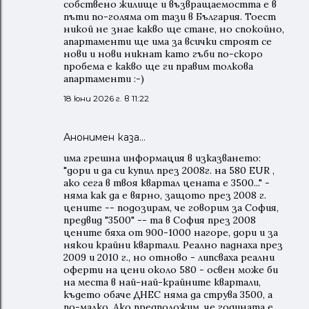
собствено жилище и възвращаемостта е в
пъти по-голяма от тази в България. Тоест
никой не знае какво ще стане, но спокойно,
апартаменти ще има за всички строят се
нови и нови никнат като гъби по-скоро
пробема е какво ще ги правим толкова
апартаменти :-)
18 юни 2026 г. в 11:22
Анонимен каза…
има грешна информация в изказването:
"дори и да си купил през 2008г. на 580 EUR ,
ако сега в твоя квартал цената е 3500..." -
няма как да е вярно, защото през 2008 г.
цените -- подозирам, че говорим за София,
предвид "3500" -- та в София през 2008
цените бяха от 900-1000 нагоре, дори и за
някои крайни квартали. Реално паднаха през
2009 и 2010 г., но отново - липсваха реални
оферти на цени около 580 - освен може би
на места в най-най-крайните квартали,
където обаче ДНЕС няма да струва 3500, а
по-малко. Ако предположим, че годината е