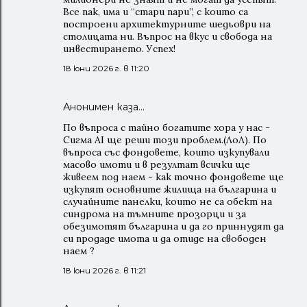
Все пак, има и “стари пари”, с които са
построени архитектурните шедьоври на
столицата ни. Въпрос на вкус и свобода на
инвестирането. Успех!
18 юни 2026 г. в 11:20
Анонимен каза…
По въпроса с тайно богатите хора у нас -
Сигма AI ще реши този проблем.(ЛоЛ). По
въпроса със фондовете, които изкупували
масово имоти и в резултат всички ще
живеем под наем - как точно фондовете ще
изкупят основните жилища на българина и
случайните панелки, които не са обект на
синдрома на тъмните прозорци и за
обезимотят българина и да го приннудят да
си продаде имота и да отиде на свободен
наем ?
18 юни 2026 г. в 11:21