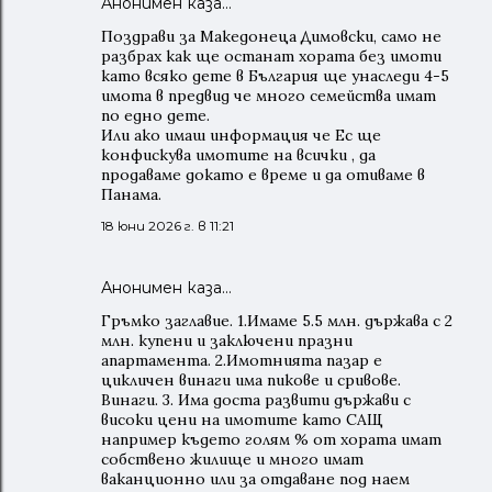
Анонимен каза…
Поздрави за Македонеца Димовски, само не
разбрах как ще останат хората без имоти
като всяко дете в България ще унаследи 4-5
имота в предвид че много семейства имат
по едно дете.
Или ако имаш информация че Ес ще
конфискува имотите на всички , да
продаваме докато е време и да отиваме в
Панама.
18 юни 2026 г. в 11:21
Анонимен каза…
Гръмко заглавие. 1.Имаме 5.5 млн. държава с 2
млн. купени и заключени празни
апартамента. 2.Имотнията пазар е
цикличен винаги има пикове и сривове.
Винаги. 3. Има доста развити държави с
високи цени на имотите като САЩ
например където голям % от хората имат
собствено жилище и много имат
ваканционно или за отдаване под наем