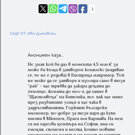
1
ОЩЕ ОТ:
Иво Димовски
Анонимен каза…
Не зная кой би дал в момента 4,5 млн.€ за
може би къща в затворен комплекс (надявам
се, че не е редова) в Бистрица например. Той
не може да се затвори и изолира само в този
“рай” - ще трябва да закара децата до
училище, жената до мол-а, да хапне в
“Щастливеца” на Витошка, т.е. пак ще мине
през разбитите улици и ще чака в
задръстванията. Горкият български
милионер, по-добре за тези пари да купи
имоти в Мюнхен, Прага или Варшава. На мен
си ми харесва центъра на София, има си
емоция, спомени и места, които новите
милионери не знаят и не могат да усетят.