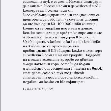
системата тук е счупена. Нямаме стандарт
да плащаме високи наеми и да живеем в нови
кооперации. Голяма част от
висококвалифицираните ни специалисти са
принудени да работят за смешни заплати.
Да ще има едни 50- 100 000 нови жилища,
които да се отдават под наем и дотам.
Всички останали ще правят компромис и ще
живеят на тясно и в мизерия в близките
30,40 години. А който иска високо качество
на живот ще се ориентира към
провинцията, в Швейцария колко милионери
си живеят в селца и малки градове. Пазарът
на наеми в големите градове го движат
млади нахъсани хора, готови да бъдат
изстискани от системата в замяна на висок
стандарт, само че тук този висок
стандарт, та дори и средна класа липсват,
независимо колко си квалифициран.
18 юни 2026 г. в 11:23