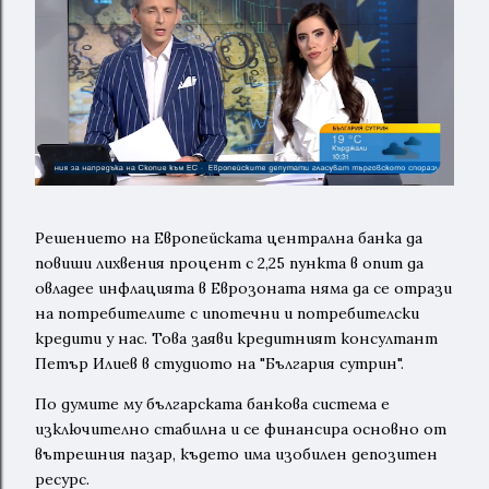
Решението на Европейската централна банка да
повиши лихвения процент с 2,25 пункта в опит да
овладее инфлацията в Еврозоната няма да се отрази
на потребителите с ипотечни и потребителски
кредити у нас. Това заяви кредитният консултант
Петър Илиев в студиото на "България сутрин".
По думите му българската банкова система е
изключително стабилна и се финансира основно от
вътрешния пазар, където има изобилен депозитен
ресурс.