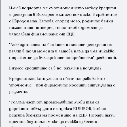
Илиев подчерта, че съотношението между кредити
и депозити в България е много по-ниско в сравнение
с Еврозоната. Затова, според него, родните банки
нямат нито интерес, нито необходимост да
използват финансиране от ЕЦБ.
"Ликвидността на банките и нашите депозити ни
пазят в този момент и затова няма да има никакво
отражение за българските потребители", заяви той.
Бизнес кредитите са в по-различна позиция?
Кредитният консултант обаче направи важно
уточнение - при фирмените кредити ситуацията е
различна.
"Голяма част от променливите лихви там са
директно обвързани с индекса EURIBOR, който
реагира веднага на промените на ЕЦБ. Поради тази
причина бизнесът може да очаква известно