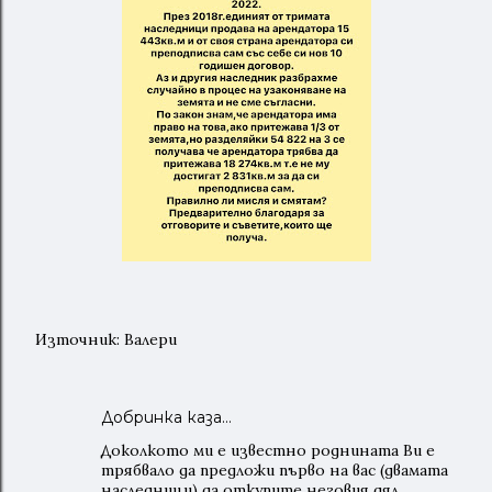
Източник: Валери
Добринка каза…
Доколкото ми е известно роднината Ви е
трябвало да предложи първо на вас (двамата
наследници) да откупите неговия дял.