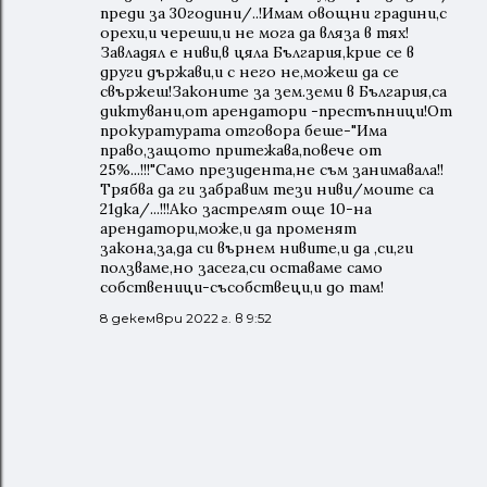
преди за 30години/..!Имам овощни градини,с
орехи,и череши,и не мога да вляза в тях!
Завладял е ниви,в цяла България,крие се в
други държави,и с него не,можеш да се
свържеш!Законите за зем.земи в България,са
диктувани,от арендатори -престъпници!От
прокуратурата отговора беше-"Има
право,защото притежава,повече от
25%...!!!"Само президента,не съм занимавала!!
Трябва да ги забравим тези ниви/моите са
21дка/...!!!Ако застрелят още 10-на
арендатори,може,и да променят
закона,за,да си върнем нивите,и да ,си,ги
ползваме,но засега,си оставаме само
собственици-съсобствеци,и до там!
8 декември 2022 г. в 9:52