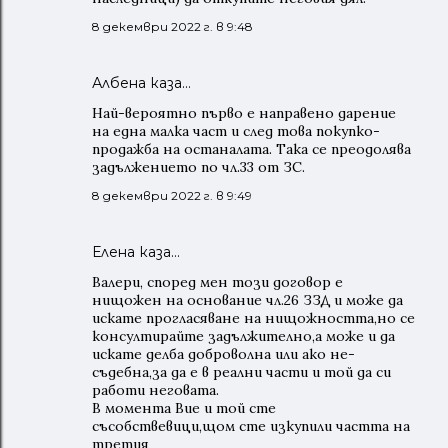
8 декември 2022 г. в 9:48
Албена каза…
Най-вероятно първо е направено дарение
на една малка част и след това покупко-
продажба на останалата. Така се преодолява
задължението по чл.33 от ЗС.
8 декември 2022 г. в 9:49
Елена каза…
Валери, според мен този договор е
нищожен на основание чл.26 ЗЗД и може да
искате прогласяване на нищожността,но се
консултирайте задължително,а може и да
искате делба доброволна или ако не-
съдебна,за да е в реални части и той да си
работи неговата.
В момента Вие и той сте
съсобствевици,щом сте изкупили частта на
третия