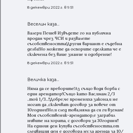
8 декември 2022 г. в 9:51
Веселин каза…
Валери Пешев Извъдете го на публична
продан чрез ЧСИ и развалете
съсобствеността!Другия вариант е съдебна
делба!Но можете да оспорите сделката че е
сключена без ваше знание и одобрение!
8 декември 2022 г. в 9:51
Величка каза…
Няма да се преборите!Аз също водя борба с
един арендатор!Също като Вас,имам 2/3
..той 1/3...!!Добре,че промениха закона,и не
могат да ,сключват договор за повече от
10години!Но,и след това,няма да си ги вземам!
Моя съсобственик-арендатор,е заграбил
нивите на хората, с договори за 30години!!
На единия ден купува съсобствеността,от
следващия ден е договора му,за аренда за 10/