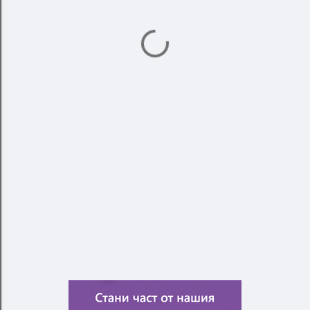
П
У
Б
Л
И
К